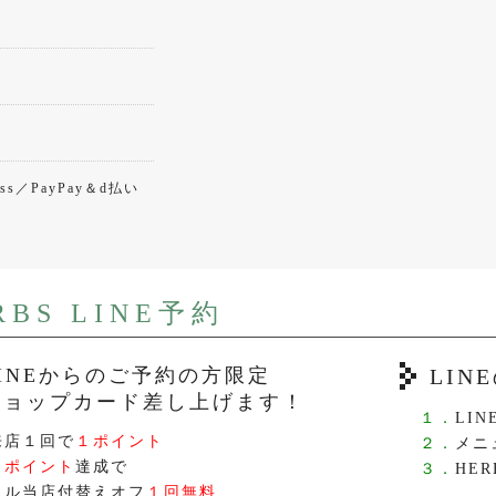
ress／PayPay＆d払い
RBS LINE予約
LINEからのご予約の方限定
LI
ショップカード差し上げます！
１．
LI
来店１回で
１ポイント
２．
メニ
０ポイント
達成で
３．
HER
イル当店付替えオフ
１回無料