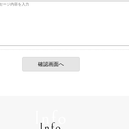
Info
Info