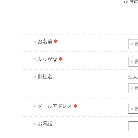
お問
●
お名前
✽
●
ふりがな
✽
●
御社名
法人
●
メールアドレス
✽
●
お電話