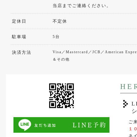
当店までご連絡ください。
定休日
不定休
5台
駐車場
Visa／Mastercard／JCB／American Exp
決済方法
＆その他
HE
ご
１
ネ