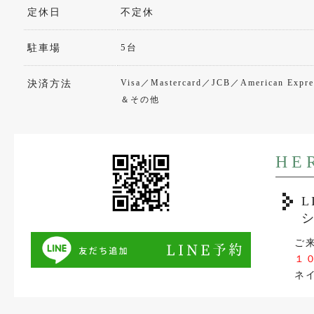
定休日
不定休
5台
駐車場
Visa／Mastercard／JCB／American Exp
決済方法
＆その他
HE
ご
１
ネ