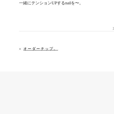
一緒にテンションUPするnailを〜。
«
オーダーチップ。