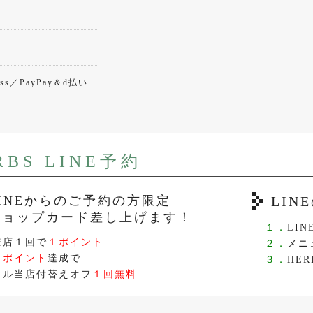
ress／PayPay＆d払い
RBS LINE予約
LINEからのご予約の方限定
LI
ショップカード差し上げます！
１．
LI
来店１回で
１ポイント
２．
メニ
０ポイント
達成で
３．
HER
イル当店付替えオフ
１回無料