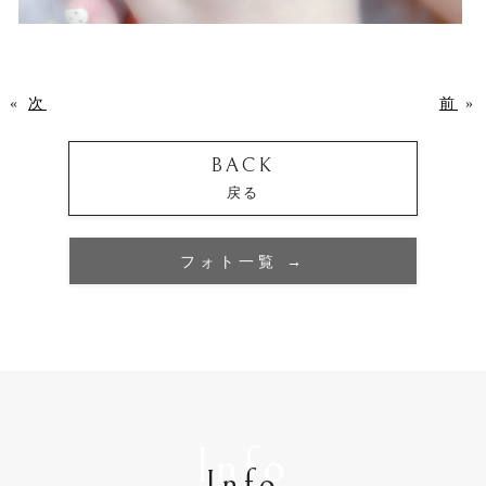
«
次
前
»
BACK
戻る
フォト一覧 →
Info
Info