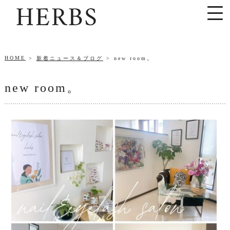
HOME
新着ニュース＆ブログ
new room。
new room。