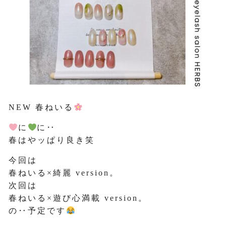
NEW 春ねいる
に
に‥
春はやッぱり良き笑
今回は
春ねいる×綺麗 version。
次回は
春ねいる×遊び心満載 version。
の‥予定です